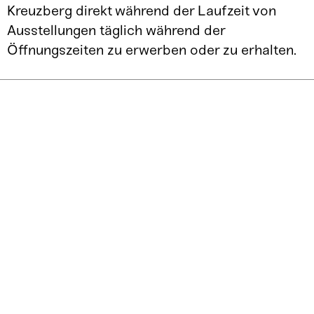
Kreuzberg direkt während der Laufzeit von
Ausstellungen täglich während der
Öffnungszeiten zu erwerben oder zu erhalten.
Kunstraum
Kreuzberg
Mariannenplatz 2
10997 Berlin
U-Bahn Kottbusser Tor
T: 030/90298-1454
E-Mail: bethanien@kunstraumkreuzberg.de
ZUGÄNGLICHKEIT/ ANFAHRT