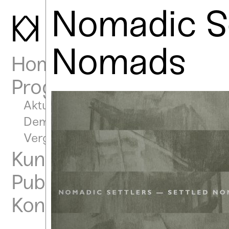
Nomadic Se
K
Nomads
Home
Programm
Aktuell
Demnächst
Vergangen
Kunstraum
Publikationen
Kontakt