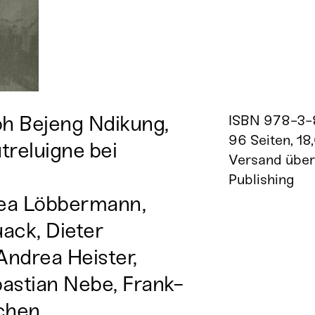
oh Bejeng Ndikung,
ISBN 978-3
96 Seiten, 18
treluigne bei
Versand übe
Publishing
hea Löbbermann,
ack, Dieter
Andrea Heister,
astian Nebe, Frank-
ichen