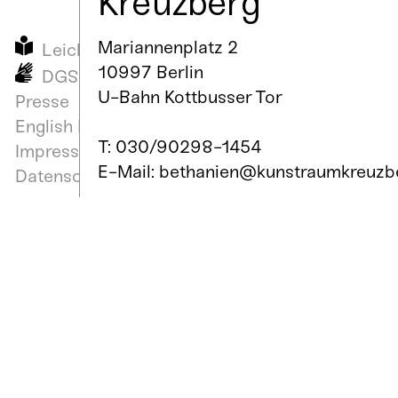
Kreuzberg
Mariannenplatz 2
Leichte Sprache
10997 Berlin
DGS
U-Bahn Kottbusser Tor
Presse
English Info
T: 030/90298-1454
Impressum
E-Mail: bethanien@kunstraumkreuzb
Datenschutz
ZUGÄNGLICHKEIT/ ANFAHRT
Öffnungszeiten