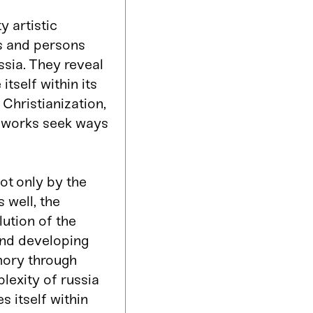
y artistic
s and persons
ssia. They reveal
itself within its
 Christianization,
he works seek ways
ot only by the
 well, the
ution of the
and developing
ory through
lexity of russia
s itself within