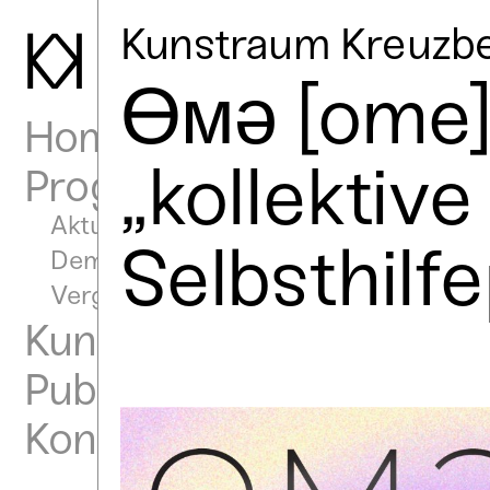
K
Kunstraum Kreuzb
Өмә [ome];
Home
„kollektive
Programm
Aktuell
Selbsthilf
Demnächst
Vergangen
Kunstraum
Publikationen
Kontakt