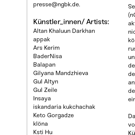
presse@ngbk.de.
Se
(n
Künstler_innen/ Artists:
ak
Altan Khaluun Darkhan
ni
appak
kö
Ars Kerim
ru
BaderNisa
un
Balapan
de
Gilyana Mandzhieva
de
Gul Altyn
an
Gul Zeile
de
Insaya
ei
iskandaria kukchachak
Keto Gorgadze
Da
klöna
vo
Ksti Hu
Kü