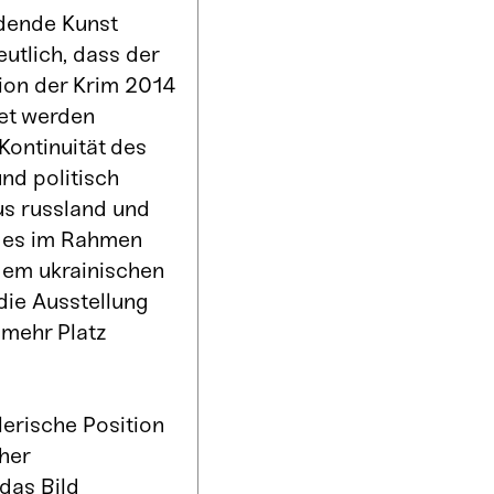
ldende Kunst
tlich, dass der
xion der Krim 2014
tet werden
Kontinuität des
nd politisch
us russland und
d es im Rahmen
dem ukrainischen
die Ausstellung
 mehr Platz
lerische Position
her
 das Bild