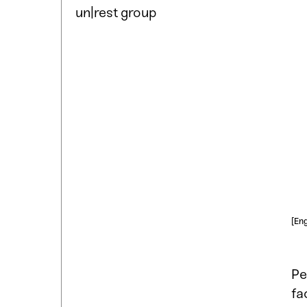
un|rest group
[Eng
Pe
fa