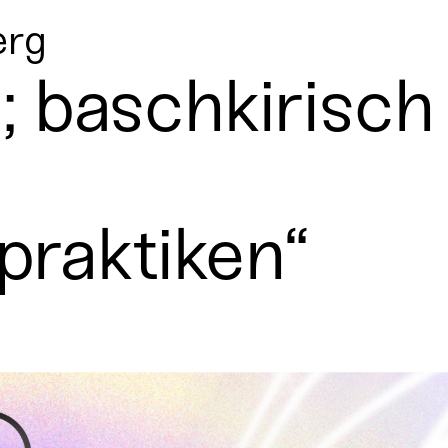
erg
 baschkirisch 
epraktiken“