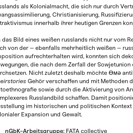
sslands als Kolonialmacht, die sich nur durch Vert
angsassimilierung, Christianisierung, Russifizier
traktivismus innerhalb ihrer heutigen Grenzen kon
 das Bild eines weißen russlands nicht nur vom 
ch von der – ebenfalls mehrheitlich weißen – rus
position aufrechterhalten wird, konnten sich dek
wegungen, die nach dem Zerfall der Sowjetunion 
rchsetzen. Nicht zuletzt deshalb möchte Өмә an
eirstories
Gehör verschaffen und mit Methoden d
toethnografie sowie durch die Aktivierung von Ar
mplexeres Russlandbild schaffen. Damit positionie
sstellung im historischen und politischen Kontex
lonialer Expansion und Gewalt.
nGbK-Arbeitsgruppe:
FATA collective