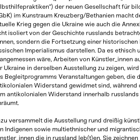
lbsthilfepraktiken“) der neuen Gesellschaft für bi
GbK) im Kunstraum Kreuzberg/Bethanien macht deu
tuelle Krieg gegen die Ukraine wie auch die Anne
cht isoliert von der Geschichte russlands betrach
nnen, sondern die Fortsetzung einer historischen 
ssischen Imperialismus darstellen. Da es ethisch u
angemessen wäre, Arbeiten von Künstler_innen a
r Ukraine in derselben Ausstellung
zu zeigen, wir
s Begleitprogramms Veranstaltungen geben, die 
tikolonialen Widerstand gewidmet sind, während 
m antikolonialen Widerstand innerhalb russlands
nräumt.
zu versammelt die Ausstellung rund dreißig künst
n Indigenen sowie multiethnischer und migrantisc
nstler_innen die in russland leb(t)en. Sie zeichnen