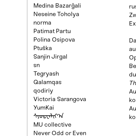
Medina Bazarğali
ru
Neseine Toholya
Zw
norma
Ex
Patimat Partu
Polina Osipova
Da
Ptuška
au
Sanjin Jirgal
Op
sn
Be
Tegryash
du
Qalamqas
Th
qodiriy
Au
Victoria Sarangova
ko
YumKai
Au
ᠰᠶᠦᠷᠧᠠᠯᠢᠶ᠎ᠠ
ko
MU collective
Never Odd or Even