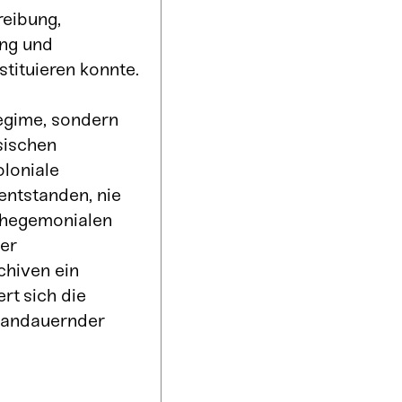
reibung,
ung und
stituieren konnte.
Regime, sondern
sischen
oloniale
entstanden, nie
tihegemonialen
er
chiven ein
rt sich die
t andauernder