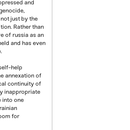
oppressed and
 genocide,
not just by the
tion. Rather than
ve of russia as an
pheld and has even
.
self-help
he annexation of
cal continuity of
lly inappropriate
e into one
rainian
room for