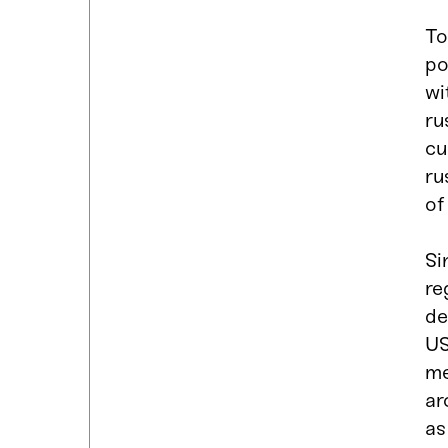
To
po
wi
ru
cu
ru
of
Si
re
de
US
me
ar
as