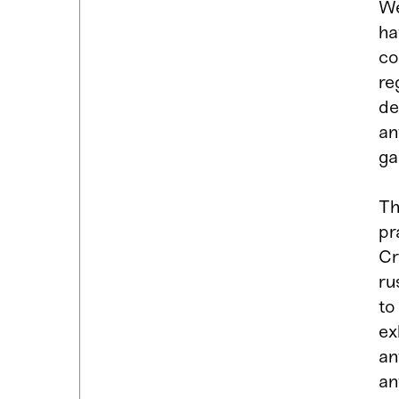
We
ha
co
re
de
an
ga
Th
pr
Cr
ru
to
ex
an
an