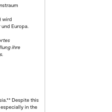
unstraum
) wird
r und Europa.
ortes
lung ihre
s.
ia.** Despite this
 especially in the